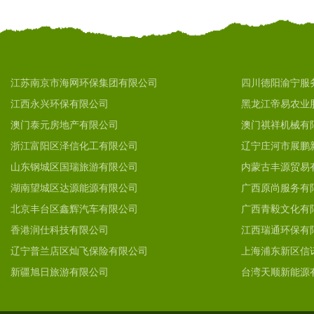
江苏南京市海网环保集团有限公司
四川德阳渝宁服
江西永兴环保有限公司
黑龙江帝易农业
澳门泰元房地产有限公司
澳门祺祥机械有
浙江富阳区泽信化工有限公司
辽宁庄河市展鹏
山东钢城区国瑞旅游有限公司
内蒙古丰源贸易
湖南望城区达源能源有限公司
广西原尚服务有
北京丰台区鑫辉汽车有限公司
广西青毅文化有
香港润仕科技有限公司
江西瑞通环保有
辽宁普兰店区灿飞保险有限公司
上海浦东新区信
新疆旭日旅游有限公司
台湾天顺新能源